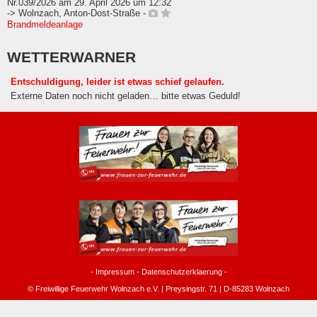
Nr.039/2026 am 29. April 2026 um 12:32
-> Wolnzach, Anton-Dost-Straße -
Brandmeldeanlage
WETTERWARNER
Entschuldigung, leider ist etwas schief gelaufen.
Externe Daten noch nicht geladen… bitte etwas Geduld!
-
Impressum
-
Datenschutzerklaerung
-
© Freiwillige Feuerwehr Wolnzach e.V. | Preysingstr. 71 | D-85283 Wolnzach