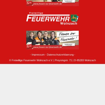
-
Impressum
-
Datenschutzerklaerung
-
© Freiwillige Feuerwehr Wolnzach e.V. | Preysingstr. 71 | D-85283 Wolnzach