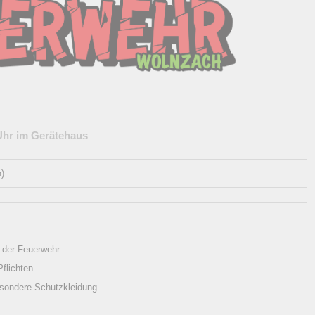
 Uhr im Gerätehaus
n)
 der Feuerwehr
flichten
esondere Schutzkleidung