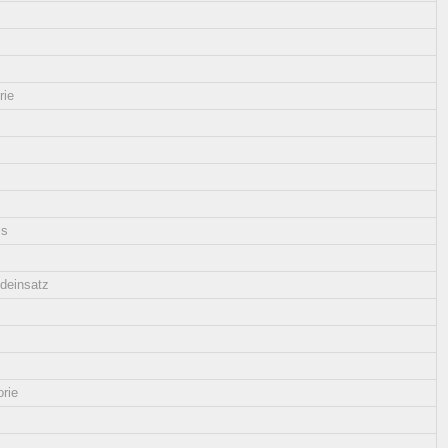
rie
is
deinsatz
orie