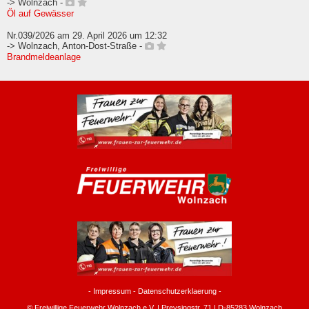
-> Wolnzach -
Öl auf Gewässer
Nr.039/2026 am 29. April 2026 um 12:32
-> Wolnzach, Anton-Dost-Straße -
Brandmeldeanlage
-
Impressum
-
Datenschutzerklaerung
-
© Freiwillige Feuerwehr Wolnzach e.V. | Preysingstr. 71 | D-85283 Wolnzach