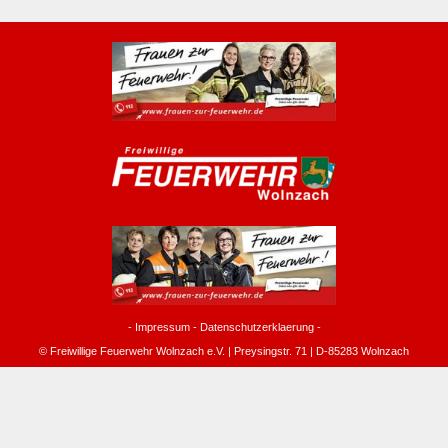
-
Impressum
-
Datenschutzerklaerung
-
© Freiwillige Feuerwehr Wolnzach e.V. | Preysingstr. 71 | D-85283 Wolnzach