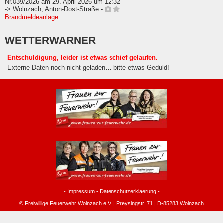
Nr.039/2026 am 29. April 2026 um 12:32
-> Wolnzach, Anton-Dost-Straße -
Brandmeldeanlage
WETTERWARNER
Entschuldigung, leider ist etwas schief gelaufen.
Externe Daten noch nicht geladen… bitte etwas Geduld!
-
Impressum
-
Datenschutzerklaerung
-
© Freiwillige Feuerwehr Wolnzach e.V. | Preysingstr. 71 | D-85283 Wolnzach