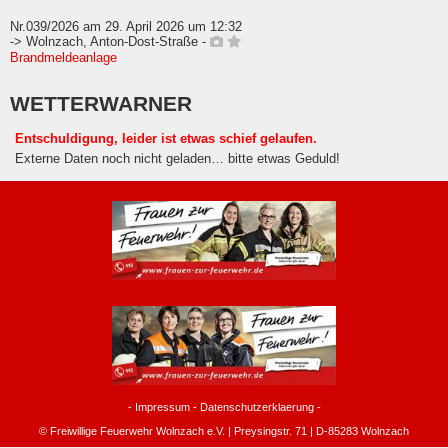
Nr.039/2026 am 29. April 2026 um 12:32
-> Wolnzach, Anton-Dost-Straße -
Brandmeldeanlage
WETTERWARNER
Entschuldigung, leider ist etwas schief gelaufen.
Externe Daten noch nicht geladen… bitte etwas Geduld!
-
Impressum
-
Datenschutzerklaerung
-
© Freiwillige Feuerwehr Wolnzach e.V. | Preysingstr. 71 | D-85283 Wolnzach