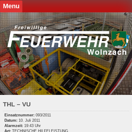
Skip
Menu
to
content
THL – VU
Einsatznummer:
093/2011
Datum:
10. Juli 2011
Alarmzeit:
19:43 Uhr
Art:
TECHNISCHE HILFELEISTUNG