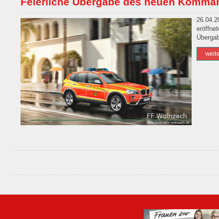
Feierliche Übergabe des neuen Komm
26.04.2
eröffne
Überga
weit