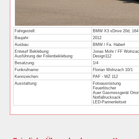
Fahrgestell:
BMW X3 xDrive 20d; 184
Baujahr:
2012
Ausbau:
BMW / Fa. Haberl
Entwurf Beklebung:
Jonas Mohr / FF Wolnza
Ausführung der Folienbeklebung:
Design112
Besatzung:
1/4
Funkrufname:
Florian Wolnzach 10/1
Kennzeichen:
PAF - WZ 112
Ausstattung:
Fotoausrüstung
Feuerlöscher
Auer Gasmessgerät Orion
Notfallrucksack
LED-Pannenleitset