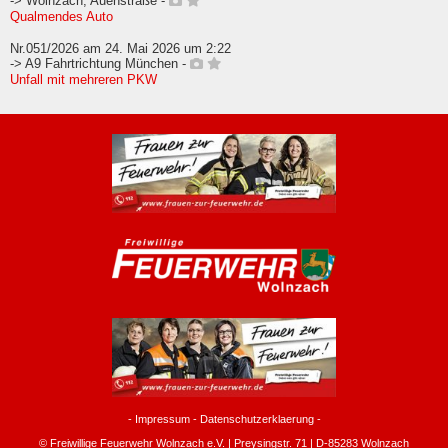
-> Wolnzach, Auenstraße -
Qualmendes Auto
Nr.051/2026 am 24. Mai 2026 um 2:22
-> A9 Fahrtrichtung München -
Unfall mit mehreren PKW
-
Impressum
-
Datenschutzerklaerung
-
© Freiwillige Feuerwehr Wolnzach e.V. | Preysingstr. 71 | D-85283 Wolnzach