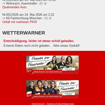
-> Wolnzach, Auenstraße -
Qualmendes Auto
Nr.051/2026 am 24. Mai 2026 um 2:22
-> A9 Fahrtrichtung München -
Unfall mit mehreren PKW
WETTERWARNER
Entschuldigung, leider ist etwas schief gelaufen.
Externe Daten noch nicht geladen… bitte etwas Geduld!
-
Impressum
-
Datenschutzerklaerung
-