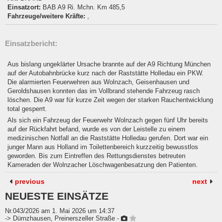
Einsatzort:
BAB A9 Ri. Mchn. Km 485,5
Fahrzeuge/weitere Kräfte:
,
Einsatzbericht:
Aus bislang ungeklärter Ursache brannte auf der A9 Richtung München
auf der Autobahnbrücke kurz nach der Raststätte Holledau ein PKW.
Die alarmierten Feuerwehren aus Wolnzach, Geisenhausen und
Geroldshausen konnten das im Vollbrand stehende Fahrzeug rasch
löschen. Die A9 war für kurze Zeit wegen der starken Rauchentwicklung
total gesperrt.
Als sich ein Fahrzeug der Feuerwehr Wolnzach gegen fünf Uhr bereits
auf der Rückfahrt befand, wurde es von der Leistelle zu einem
medizinischen Notfall an die Raststätte Holledau gerufen. Dort war ein
junger Mann aus Holland im Toilettenbereich kurzzeitig bewusstlos
geworden. Bis zum Eintreffen des Rettungsdienstes betreuten
Kameraden der Wolnzacher Löschwagenbesatzung den Patienten.
previous
next
NEUESTE EINSÄTZE
Nr.043/2026 am 1. Mai 2026 um 14:37
-> Dürnzhausen, Preinerszeller Straße -