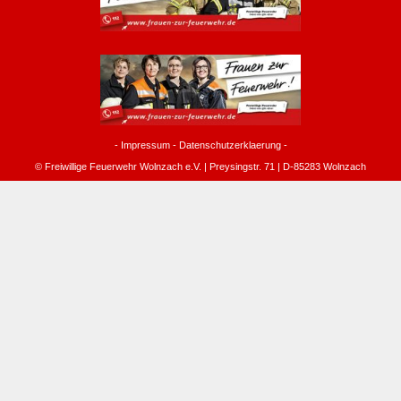
-
Impressum
-
Datenschutzerklaerung
-
© Freiwillige Feuerwehr Wolnzach e.V. | Preysingstr. 71 | D-85283 Wolnzach