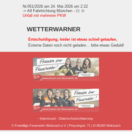
Nr.051/2026 am 24. Mai 2026 um 2:22
-> A9 Fahrtrichtung München -
Unfall mit mehreren PKW
WETTERWARNER
Entschuldigung, leider ist etwas schief gelaufen.
Externe Daten noch nicht geladen… bitte etwas Geduld!
-
Impressum
-
Datenschutzerklaerung
-
© Freiwillige Feuerwehr Wolnzach e.V. | Preysingstr. 71 | D-85283 Wolnzach