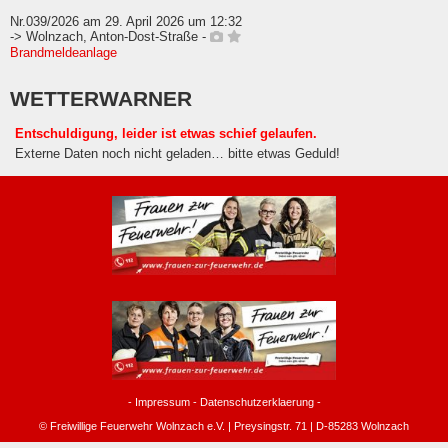
Nr.039/2026 am 29. April 2026 um 12:32
-> Wolnzach, Anton-Dost-Straße -
Brandmeldeanlage
WETTERWARNER
Entschuldigung, leider ist etwas schief gelaufen.
Externe Daten noch nicht geladen… bitte etwas Geduld!
-
Impressum
-
Datenschutzerklaerung
-
© Freiwillige Feuerwehr Wolnzach e.V. | Preysingstr. 71 | D-85283 Wolnzach