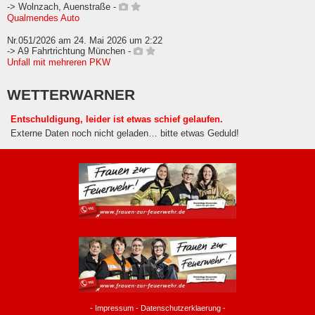
-> Wolnzach, Auenstraße -
Qualmendes Auto
Nr.051/2026 am 24. Mai 2026 um 2:22
-> A9 Fahrtrichtung München -
Unfall mit mehreren PKW
WETTERWARNER
Entschuldigung, leider ist etwas schief gelaufen.
Externe Daten noch nicht geladen… bitte etwas Geduld!
-
Impressum
-
Datenschutzerklaerung
-